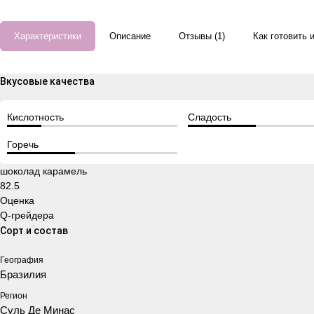
Характеристики
Описание
Отзывы (1)
Как готовить 
Вкусовые качества
Кислотность
Сладость
Горечь
шоколад
карамель
82.5
Оценка
Q-грейдера
Сорт и состав
География
Бразилия
Регион
Суль Де Минас