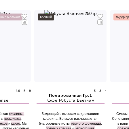
но с молоком
Крепкий
Лидер п
4.6
5
9
5
3
4
Полированная Гр.1
ense
Кофе Робуста Вьетнам
ёгкая
кислинка
,
Бодрящий с высоким содержанием
Смесь н
оты
шоколада
,
кофеина. Во вкусе раскрываются
Сочетания
ехов
и
какао
. Мы
благородные ноты
тёмного шоколада
,
в напи
, чтобы несколько
пряных специй
и
чёрного чая.
орехов