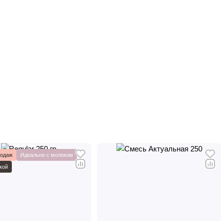
родаж
Идеально с молоком
кой