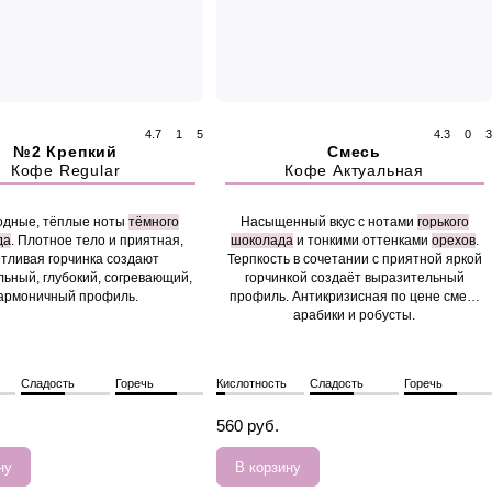
4.7
1
5
4.3
0
3
№2 Крепкий
Смесь
Кофе Regular
Кофе Актуальная
одные, тёплые ноты
тёмного
Насыщенный вкус с нотами
горького
да
. Плотное тело и приятная,
шоколада
и тонкими оттенками
орехов
.
тливая горчинка создают
Терпкость в сочетании с приятной яркой
льный, глубокий, согревающий,
горчинкой создаёт выразительный
армоничный профиль.
профиль. Антикризисная по цене смесь
арабики и робусты.
Сладость
Горечь
Кислотность
Сладость
Горечь
560 руб.
ну
В корзину