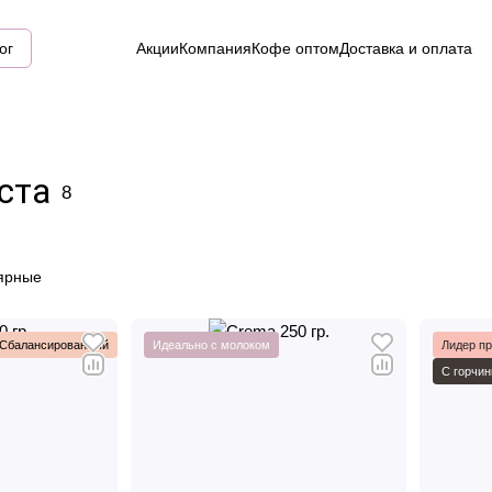
ог
Акции
Компания
Кофе оптом
Доставка и оплата
ста
8
ярные
Сбалансированный
Идеально с молоком
Лидер п
С горчин