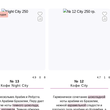
родаж
4.9
0
8
4.7
1
6
№ 13
№ 12
Кофе Night City
Кофе City
ескольких Арабик и Робуста.
Гармоничное сочетание
шоколадной
 Арабики Бразилии, Перу дает
ноты арабики из Бразилии,
тке ноты
темного шоколада,
нежной
карамельной
сладости и
, карамели
. Темная обжарка
плотного тела арабики из Колумбии, а