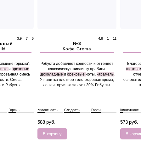
3.9
7
5
4.8
1
11
нсный
№3
ild
Кофе Crema
лый/не горький".
Робуста добавляет крепости и оттеняет
Благор
дные
и
ореховые
классическую кислинку арабики.
шокола
сированная смесь
Шоколадные
и
ореховые
ноты,
карамель
.
отче
ости. Смесь
У напитка плотное тело, хорошая крема,
основате
к и Робусты.
легкая горчинка за счет 30% Робусты.
г
Горечь
Кислотность
Сладость
Горечь
Кислотность
588 руб.
573 руб.
В корзину
В корзи