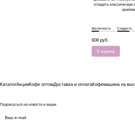
сгладить классическую
арабик
Кислотность
Сладость
608 руб.
В корзину
Каталог
Акции
Кофе оптом
Доставка и оплата
Кофемашина на выс
Подписаться
на новости и акции
согласие на обработку своих
персональных данных
Политикой в отношении
обработки персональных данных