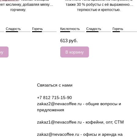
ет кислинку, добавляя мягкую
также 30 % робусты с её выраженной
горчинку.
терпкостью и крепостью.
Сладость
Горечь
Кислотность
Сладость
Горечь
613 руб.
ну
В корзину
Связаться с нами
+7 812 715-15-90
zakaz2@nevacoffee.ru
- общие вопросы и
предложения
zakaz1@nevacoffee.ru
- кофейни, опт, СТМ
zakaz@nevacoffee.ru
- офисы и аренда на