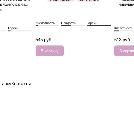
 изящную кислинку
нивелиру
и.
Кислотность
Сладость
Горечь
Горечь
Кислотность
545 руб.
613 руб.
В корзину
В корзи
тавку
Контакты