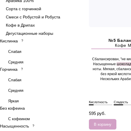
Арабика 100%
Сорта с горчинкой
Смеси с Робустой и Робуста
Кофе в Дрипах
Дегустационные наборы
№5 Бала
Кислинка
?
Кофе M
Слабая
Сбалансирован, "не кис
Средняя
Насыщенные
шокола
Горчинка
ноты. Мягкая, сбалан
?
без яркой кислотн
Нескольких Араби
Слабая
Средняя
Яркая
Кислотность
Сладость
Без кофеина
595 руб.
С кофеином
В корзину
Насыщенность
?