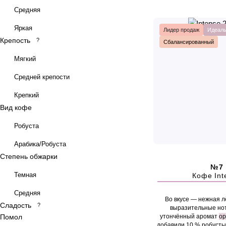
Средняя
Яркая
Лидер продаж
Идеаль
Крепость
?
Сбалансированный
Мягкий
Средней крепости
Крепкий
Вид кофе
Робуста
Арабика/Робуста
Степень обжарки
№7
Темная
Кофе Int
Средняя
Во вкусе — нежная л
Сладость
?
выразительные н
Помол
утончённый аромат
ор
добавили 10 % робусты