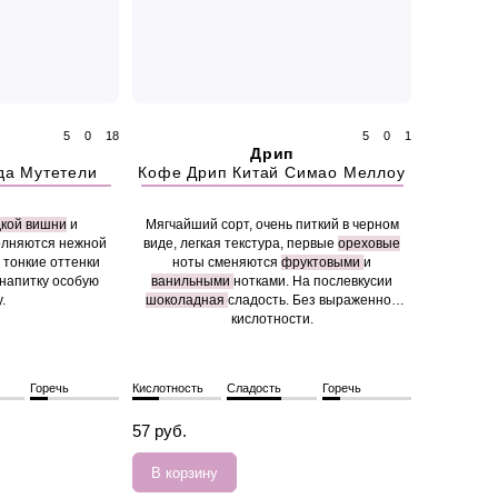
5
0
18
5
0
1
п
Дрип
да Мутетели
Кофе Дрип Китай Симао Меллоу
кой вишни
и
Мягчайший сорт, очень питкий в черном
олняются нежной
виде, легкая текстура, первые
ореховые
 тонкие оттенки
ноты сменяются
фруктовыми
и
напитку особую
ванильными
нотками. На послевкусии
.
шоколадная
сладость. Без выраженной
кислотности.
Горечь
Кислотность
Сладость
Горечь
57 руб.
В корзину