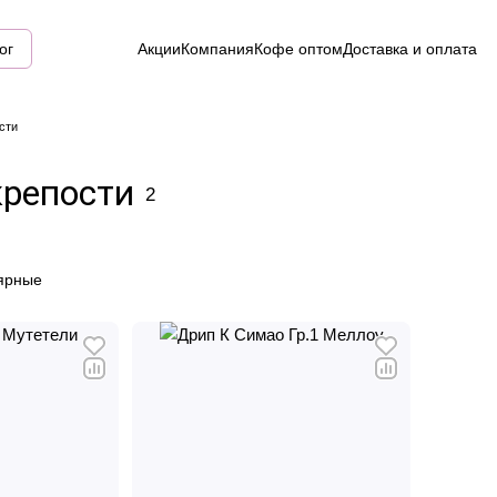
ог
Акции
Компания
Кофе оптом
Доставка и оплата
сти
крепости
2
ярные