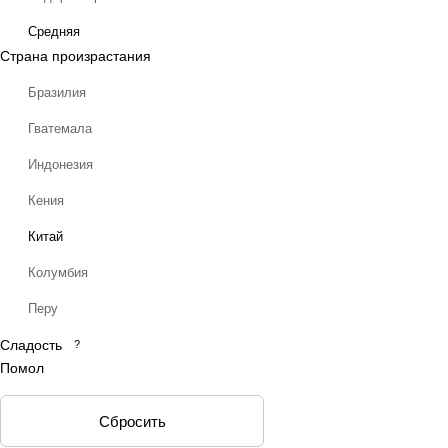
Средняя
Страна произрастания
Бразилия
Гватемала
Индонезия
Кения
Китай
Колумбия
Перу
Сладость
Руанда
?
Помол
Уганда
Эфиопия
Сбросить