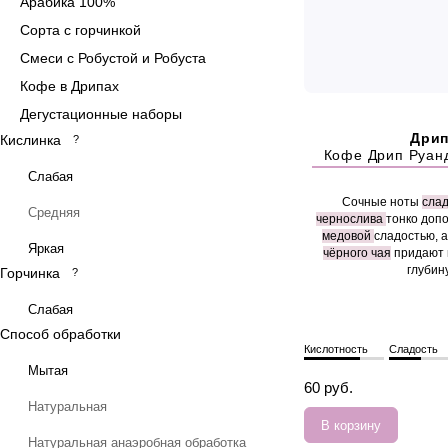
Арабика 100%
Сорта с горчинкой
Смеси с Робустой и Робуста
Кофе в Дрипах
Дегустационные наборы
Дри
Кислинка
?
Кофе Дрип Руан
Слабая
Сочные ноты
слад
Средняя
чернослива
тонко доп
медовой
сладостью, а
Яркая
чёрного чая
придают 
глубину
Горчинка
?
Слабая
Способ обработки
Кислотность
Сладость
Мытая
60 руб.
Натуральная
В корзину
Натуральная анаэробная обработка