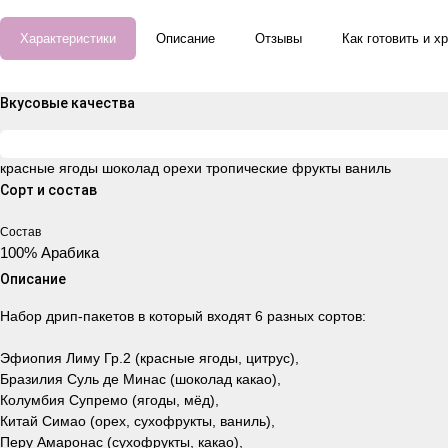
Характеристики
Описание
Отзывы
Как готовить и х
Вкусовые качества
красные ягоды
шоколад
орехи
тропические фрукты
ваниль
Сорт и состав
Состав
100% Арабика
Описание
Набор дрип-пакетов в который входят 6 разных сортов:
Эфиопия Лиму Гр.2 (красные ягоды, цитрус),
Бразилия Суль де Минас (шоколад какао),
Колумбия Супремо (ягоды, мёд),
Китай Симао (орех, сухофрукты, ваниль),
Перу Амаронас (сухофрукты, какао),