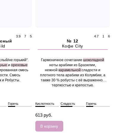
3.9
7
5
4.7
1
6
нсный
№ 12
ild
Кофе City
лый/не горький".
Гармоничное сочетание
шоколадной
дные
и
ореховые
ноты арабики из Бразилии,
сированная смесь
нежной
карамельной
сладости и
ости. Смесь
плотного тела арабики из Колумбии, а
к и Робусты.
также 30 % робусты с её выраженной
терпкостью и крепостью.
Горечь
Кислотность
Сладость
Горечь
613 руб.
В корзину