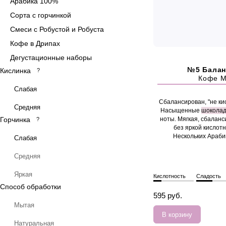
Арабика 100%
Сорта с горчинкой
Смеси с Робустой и Робуста
Кофе в Дрипах
Дегустационные наборы
№5 Бала
Кислинка
?
Кофе M
Слабая
Сбалансирован, "не кис
Средняя
Насыщенные
шокола
Горчинка
ноты. Мягкая, сбалан
?
без яркой кислотн
Нескольких Араби
Слабая
Средняя
Яркая
Кислотность
Сладость
Способ обработки
595 руб.
Мытая
В корзину
Натуральная