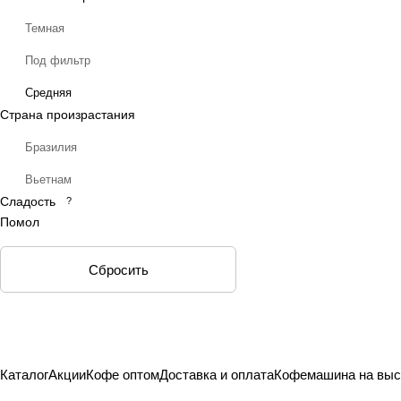
Темная
Под фильтр
Средняя
Страна произрастания
Бразилия
Вьетнам
Сладость
?
Помол
Сбросить
Каталог
Акции
Кофе оптом
Доставка и оплата
Кофемашина на выс