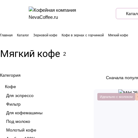
Катал
Главная
Каталог
Зерновой кофе
Кофе в зернах с горчинкой
Мягкий кофе
Мягкий кофе
2
Категория
Сначала попул
Кофе
Для эспрессо
Идеально с молоком
Фильтр
Для кофемашины
Под молоко
Молотый кофе