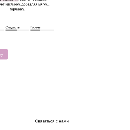
ет кислинку, добавляя мягкую
горчинку.
Сладость
Горечь
ну
Связаться с нами