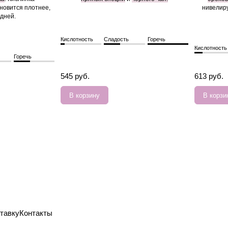
ановится плотнее,
нивелиру
едней.
Кислотность
Сладость
Горечь
Кислотность
Горечь
545 руб.
613 руб.
В корзину
В корзи
тавку
Контакты