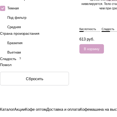
нивелируется. Тело ст
Темная
чем при ср
Под фильтр
Средняя
Кислотность
Сладость
Страна произрастания
613 руб.
Бразилия
В корзину
Вьетнам
Сладость
?
Помол
Сбросить
Каталог
Акции
Кофе оптом
Доставка и оплата
Кофемашина на выс