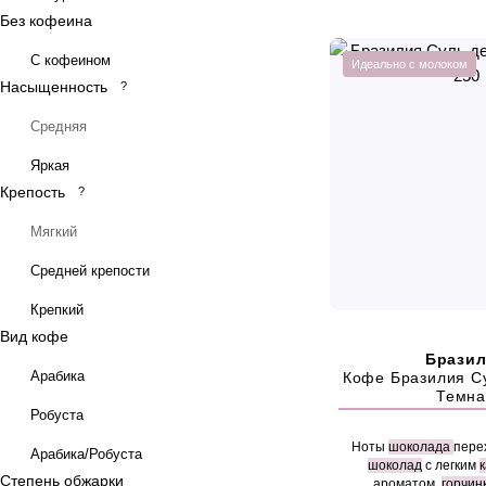
Без кофеина
С кофеином
Идеально с молоком
Насыщенность
?
Средняя
Яркая
Крепость
?
Мягкий
Средней крепости
Крепкий
Вид кофе
Брази
Арабика
Кофе Бразилия С
Темна
Робуста
Ноты
шоколада
пере
Арабика/Робуста
шоколад
с легким
Степень обжарки
ароматом,
горчин