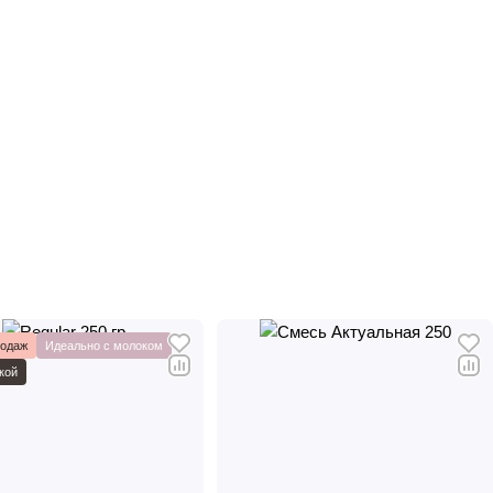
родаж
Идеально с молоком
кой