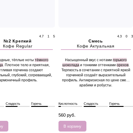
4.7
1
5
4.3
0
3
№2 Крепкий
Смесь
Кофе Regular
Кофе Актуальная
одные, тёплые ноты
тёмного
Насыщенный вкус с нотами
горького
да
. Плотное тело и приятная,
шоколада
и тонкими оттенками
орехов
.
тливая горчинка создают
Терпкость в сочетании с приятной яркой
льный, глубокий, согревающий,
горчинкой создаёт выразительный
армоничный профиль.
профиль. Антикризисная по цене смесь
арабики и робусты.
Сладость
Горечь
Кислотность
Сладость
Горечь
560 руб.
ну
В корзину