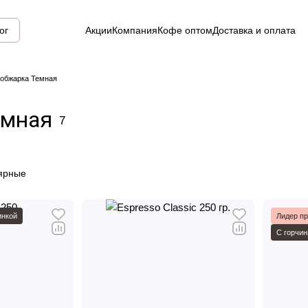
ог
Акции
Компания
Кофе оптом
Доставка и оплата
 обжарка Темная
емная
7
ярные
инкой
Лидер п
С горчин