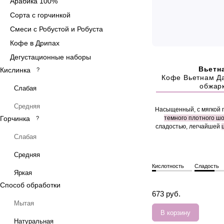
Арабика 100%
Сорта с горчинкой
Смеси с Робустой и Робуста
Кофе в Дрипах
Дегустационные наборы
Вьетн
Кислинка
?
Кофе Вьетнам Д
обжар
Слабая
Средняя
Насыщенный, с мягкой 
Горчинка
темного плотного ш
?
сладостью, легчайшей
Слабая
Средняя
Кислотность
Сладость
Яркая
Способ обработки
673 руб.
Мытая
В корзину
Натуральная