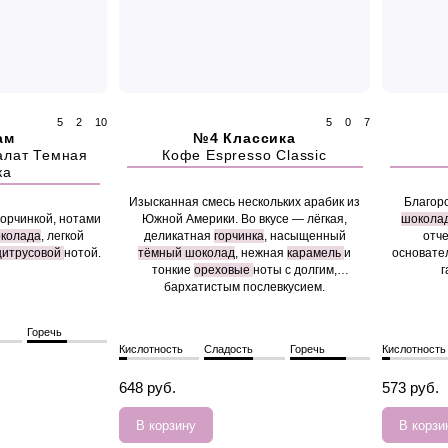
5
2
10
5
0
7
ам
№4 Классика
алат Темная
Кофе Espresso Classic
ка
Изысканная смесь нескольких арабик из
Благор
горчинкой, нотами
Южной Америки. Во вкусе — лёгкая,
шокола
околада
, легкой
деликатная
горчинка
, насыщенный
отче
цитрусовой
нотой.
тёмный шоколад
, нежная
карамель
и
основате
тонкие
ореховые
ноты с долгим,
г
бархатистым послевкусием.
Горечь
Кислотность
Сладость
Горечь
Кислотность
648 руб.
573 руб.
В корзину
В корзи