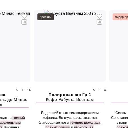
Крепкий
Лидер п
5
1
14
5
3
4
лия
Полированная Гр.1
уль де Минас
Кофе Робуста Вьетнам
я
Бодрящий с высоким содержанием
Смесь н
ходят в
темный
кофеина. Во вкусе раскрываются
Сочетания
карамельным
благородные ноты
тёмного шоколада
,
в напи
ка
. Кислинка
пряных специй
и
чёрного чая.
орехов