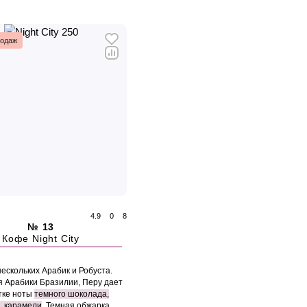
родаж
4.9
0
8
№ 13
Кофе Night City
ескольких Арабик и Робуста.
 Арабики Бразилии, Перу дает
тке ноты
темного шоколада,
, карамели
. Темная обжарка