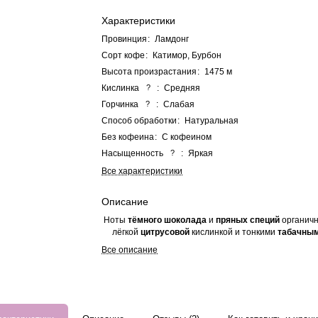
Характеристики
Провинция
:
Ламдонг
Сорт кофе
:
Катимор, Бурбон
Высота произрастания
:
1475 м
Кислинка
?
:
Средняя
Горчинка
?
:
Слабая
Способ обработки
:
Натуральная
Без кофеина
:
С кофеином
Насыщенность
?
:
Яркая
Все характеристики
Описание
Ноты
тёмного шоколада
и
пряных специй
органичн
лёгкой
цитрусовой
кислинкой и тонкими
табачны
Все описание