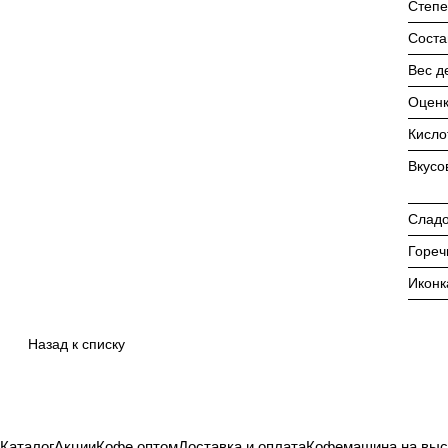
Степе
Соста
Вес д
Оценк
Кисло
Вкусо
Сладо
Гореч
Иконк
Назад к списку
Каталог
Акции
Кофе оптом
Доставка и оплата
Кофемашина на выс