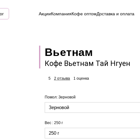
ог
Акции
Компания
Кофе оптом
Доставка и оплата
Вьетнам
Кофе Вьетнам Тай Нгуен
5
2 отзыва
1 оценка
Помол:
Зерновой
Зерновой
Вес :
250 г
250 г