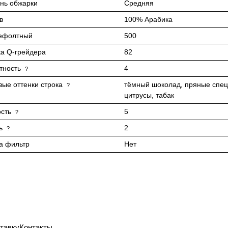
нь обжарки
Средняя
в
100% Арабика
ефолтный
500
а Q-грейдера
82
тность
4
?
вые оттенки строка
тёмный шоколад, пряные спец
?
цитрусы, табак
сть
5
?
ь
2
?
а фильтр
Нет
тавку
Контакты