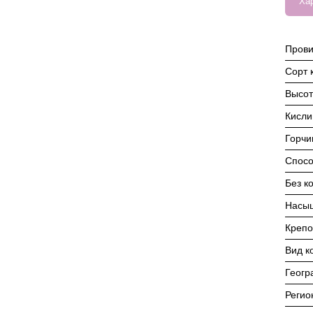
Ха
Пров
Сорт 
Высот
Кисли
Горчи
Спосо
Без к
Насы
Крепо
Вид к
Геогр
Регио