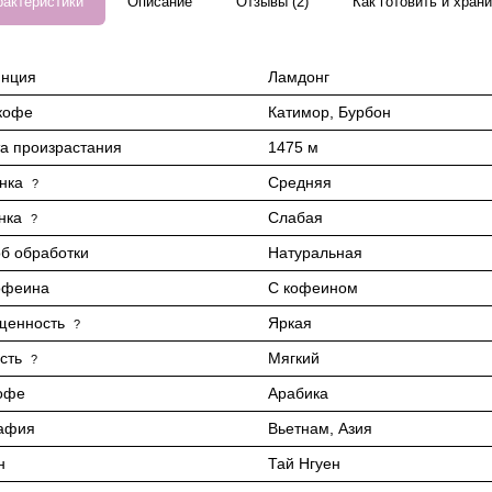
рактеристики
Описание
Отзывы (2)
Как готовить и хран
инция
Ламдонг
кофе
Катимор, Бурбон
а произрастания
1475 м
нка
Средняя
?
нка
Слабая
?
б обработки
Натуральная
офеина
С кофеином
щенность
Яркая
?
сть
Мягкий
?
офе
Арабика
афия
Вьетнам, Азия
н
Тай Нгуен