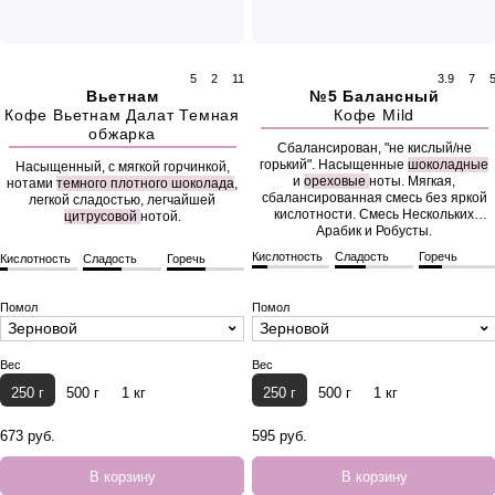
5
2
11
3.9
7
Вьетнам
№5 Балансный
Кофе Вьетнам Далат Темная
Кофе Mild
обжарка
Сбалансирован, "не кислый/не
горький". Насыщенные
шоколадные
Насыщенный, с мягкой горчинкой,
и
ореховые
ноты. Мягкая,
нотами
темного плотного шоколада
,
сбалансированная смесь без яркой
легкой сладостью, легчайшей
кислотности. Смесь Нескольких
цитрусовой
нотой.
Арабик и Робусты.
Кислотность
Сладость
Горечь
Кислотность
Сладость
Горечь
Помол
Помол
Зерновой
Зерновой
Вес
Вес
250 г
500 г
1 кг
250 г
500 г
1 кг
673 руб.
595 руб.
В корзину
В корзину