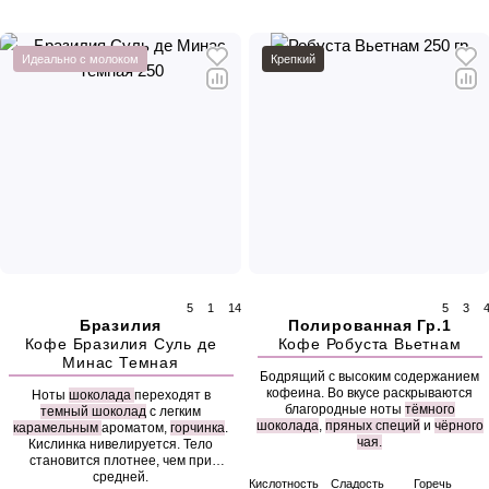
Идеально с молоком
Крепкий
5
1
14
5
3
Бразилия
Полированная Гр.1
Кофе Бразилия Суль де
Кофе Робуста Вьетнам
Минас Темная
Бодрящий с высоким содержанием
кофеина. Во вкусе раскрываются
Ноты
шоколада
переходят в
благородные ноты
тёмного
темный шоколад
с легким
шоколада
,
пряных специй
и
чёрного
карамельным
ароматом,
горчинка
.
чая.
Кислинка нивелируется. Тело
становится плотнее, чем при
средней.
Кислотность
Сладость
Горечь