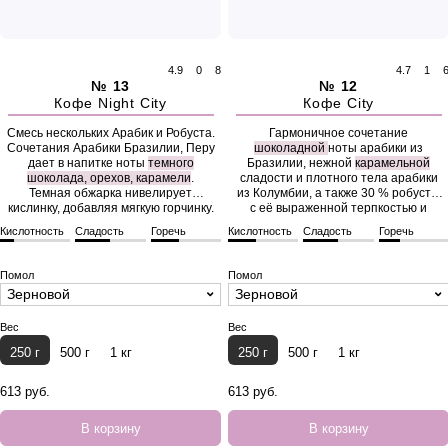
4.9
0
8
4.7
1
№ 13
№ 12
Кофе Night City
Кофе City
Смесь нескольких Арабик и Робуста.
Гармоничное сочетание
Сочетания Арабики Бразилии, Перу
шоколадной
ноты арабики из
дает в напитке ноты
темного
Бразилии, нежной
карамельной
шоколада, орехов, карамели
.
сладости и плотного тела арабики
Темная обжарка нивелирует
из Колумбии, а также 30 % робусты
кислинку, добавляя мягкую горчинку.
с её выраженной терпкостью и
крепостью.
Кислотность
Сладость
Горечь
Кислотность
Сладость
Горечь
Помол
Помол
Зерновой
Зерновой
Вес
Вес
250 г
500 г
1 кг
250 г
500 г
1 кг
613 руб.
613 руб.
В корзину
В корзину