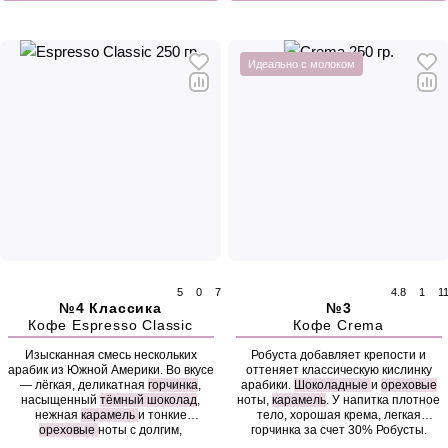
Идеально с молоком
5
0
7
4.8
1
1
№4 Классика
№3
Кофе Espresso Classic
Кофе Crema
Изысканная смесь нескольких
Робуста добавляет крепости и
арабик из Южной Америки. Во вкусе
оттеняет классическую кислинку
— лёгкая, деликатная
горчинка
,
арабики.
Шоколадные
и
ореховые
насыщенный
тёмный шоколад
,
ноты,
карамель
. У напитка плотное
нежная
карамель
и тонкие
тело, хорошая крема, легкая
ореховые
ноты с долгим,
горчинка за счет 30% Робусты.
бархатистым послевкусием.