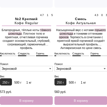
4.7
1
5
4.3
0
№2 Крепкий
Смесь
Кофе Regular
Кофе Актуальная
Благородные, тёплые ноты
тёмного
Насыщенный вкус с нотами
горького
шоколада
. Плотное тело и
шоколада
и тонкими оттенками
приятная, отчетливая горчинка
орехов
. Терпкость в сочетании с
создают основательный, глубокий,
приятной яркой горчинкой создаёт
согревающий, гармоничный
выразительный профиль.
профиль.
Антикризисная по цене смесь
арабики и робусты.
Кислотность
Сладость
Горечь
Кислотность
Сладость
Горечь
Помол
Помол
Зерновой
Зерновой
Вес
Вес
250 г
500 г
1 кг
250 г
500 г
1 кг
573 руб.
560 руб.
В корзину
В корзину