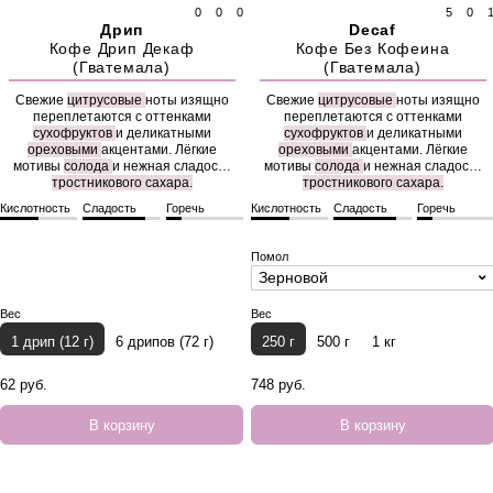
0
0
0
5
0
Дрип
Decaf
Кофе Дрип Декаф
Кофе Без Кофеина
(Гватемала)
(Гватемала)
Свежие
цитрусовые
ноты изящно
Свежие
цитрусовые
ноты изящно
переплетаются с оттенками
переплетаются с оттенками
сухофруктов
и деликатными
сухофруктов
и деликатными
ореховыми
акцентами. Лёгкие
ореховыми
акцентами. Лёгкие
мотивы
солода
и нежная сладость
мотивы
солода
и нежная сладость
тростникового сахара.
тростникового сахара.
Кислотность
Сладость
Горечь
Кислотность
Сладость
Горечь
Помол
Зерновой
Вес
Вес
1 дрип (12 г)
6 дрипов (72 г)
250 г
500 г
1 кг
62 руб.
748 руб.
В корзину
В корзину