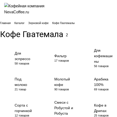
Главная
Каталог
Зерновой кофе
Кофе Гватемалы
Кофе Гватемала
2
Для
Для
Фильтр
кофемаши
эспрессо
17 товаров
ны
58 товаров
56 товаров
Под
Молотый
Арабика
молоко
кофе
100%
21 товар
90 товаров
69 товаров
Смеси с
Сорта с
Кофе в
Робустой и
горчинкой
Дрипах
Робуста
12 товаров
25 товаров