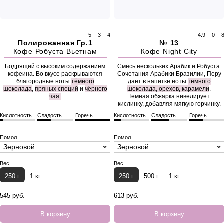
5
3
4
4.9
0
Полированная Гр.1
№ 13
Кофе Робуста Вьетнам
Кофе Night City
Бодрящий с высоким содержанием
Смесь нескольких Арабик и Робуста.
кофеина. Во вкусе раскрываются
Сочетания Арабики Бразилии, Перу
благородные ноты
тёмного
дает в напитке ноты
темного
шоколада
,
пряных специй
и
чёрного
шоколада, орехов, карамели
.
чая.
Темная обжарка нивелирует
кислинку, добавляя мягкую горчинку.
Кислотность
Сладость
Горечь
Кислотность
Сладость
Горечь
Помол
Помол
Зерновой
Зерновой
Вес
Вес
250 г
1 кг
250 г
500 г
1 кг
545 руб.
613 руб.
В корзину
В корзину