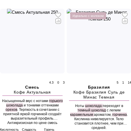
Идеально с молоком
4.3
0
3
5
1
1
Смесь
Бразилия
Кофе Актуальная
Кофе Бразилия Суль де
Минас Темная
Насыщенный вкус с нотами
горького
шоколада
и тонкими оттенками
Ноты
шоколада
переходят в
орехов
. Терпкость в сочетании с
темный шоколад
с легким
приятной яркой горчинкой создаёт
карамельным
ароматом,
горчинка
.
выразительный профиль.
Кислинка нивелируется. Тело
Антикризисная по цене смесь
становится плотнее, чем при
арабики и робусты.
средней.
Кислотность
Сладость
Горечь