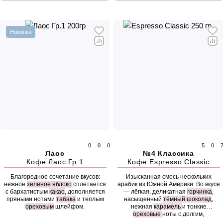
Новинка
0
0
0
5
0
Лаос
№4 Классика
Кофе Лаос Гр.1
Кофе Espresso Classic
Благородное сочетание вкусов:
Изысканная смесь нескольких
нежное
зеленое яблоко
сплетается
арабик из Южной Америки. Во вкусе
с бархатистым
какао
, дополняется
— лёгкая, деликатная
горчинка
,
пряными нотами
табака
и теплым
насыщенный
тёмный шоколад
,
ореховым
шлейфом.
нежная
карамель
и тонкие
ореховые
ноты с долгим,
бархатистым послевкусием.