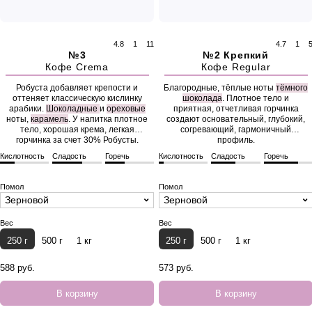
4.8
1
11
4.7
1
№3
№2 Крепкий
Кофе Crema
Кофе Regular
Робуста добавляет крепости и
Благородные, тёплые ноты
тёмного
оттеняет классическую кислинку
шоколада
. Плотное тело и
арабики.
Шоколадные
и
ореховые
приятная, отчетливая горчинка
ноты,
карамель
. У напитка плотное
создают основательный, глубокий,
тело, хорошая крема, легкая
согревающий, гармоничный
горчинка за счет 30% Робусты.
профиль.
Кислотность
Сладость
Горечь
Кислотность
Сладость
Горечь
Помол
Помол
Зерновой
Зерновой
Вес
Вес
250 г
500 г
1 кг
250 г
500 г
1 кг
588 руб.
573 руб.
В корзину
В корзину