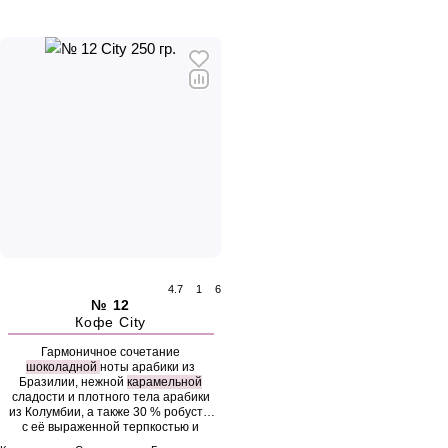
4.7
1
6
№ 12
Кофе City
Гармоничное сочетание
шоколадной
ноты арабики из
Бразилии, нежной
карамельной
сладости и плотного тела арабики
из Колумбии, а также 30 % робусты
с её выраженной терпкостью и
крепостью.