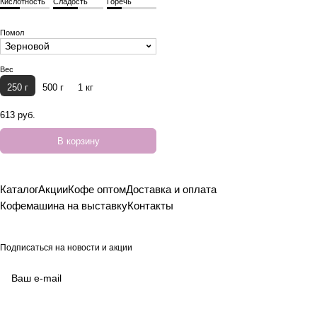
Кислотность
Сладость
Горечь
Помол
Зерновой
Вес
250 г
500 г
1 кг
613 руб.
В корзину
Каталог
Акции
Кофе оптом
Доставка и оплата
Кофемашина на выставку
Контакты
Подписаться
на новости и акции
согласие на обработку своих персональных данных
Политикой в отношении обработки персональных данных