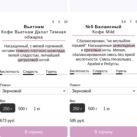
5
2
10
3.9
7
Вьетнам
№5 Балансный
Кофе Вьетнам Далат Темная
Кофе Mild
обжарка
Сбалансирован, "не кислый/не
горький". Насыщенные
шоколадные
Насыщенный, с мягкой горчинкой,
и
ореховые
ноты. Мягкая,
нотами
темного плотного шоколада
,
сбалансированная смесь без яркой
легкой сладостью, легчайшей
кислотности. Смесь Нескольких
цитрусовой
нотой.
Арабик и Робусты.
Кислотность
Сладость
Горечь
Кислотность
Сладость
Горечь
Помол
Помол
Зерновой
Зерновой
Вес
Вес
250 г
500 г
1 кг
250 г
500 г
1 кг
673 руб.
595 руб.
В корзину
В корзину